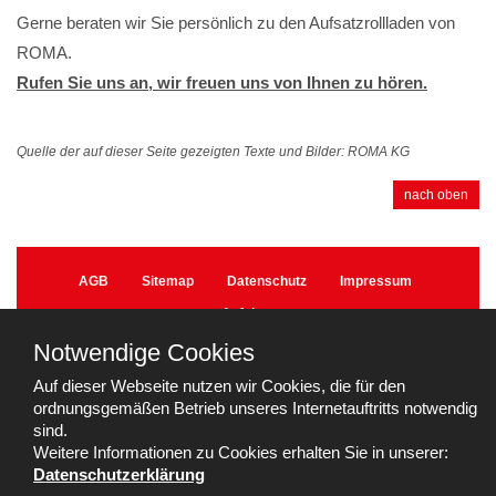
Gerne beraten wir Sie persönlich zu den Aufsatzrollladen von
ROMA.
Rufen Sie uns an, wir freuen uns von Ihnen zu hören.
Quelle der auf dieser Seite gezeigten Texte und Bilder: ROMA KG
nach oben
AGB
Sitemap
Datenschutz
Impressum
Anfahrt
Notwendige Cookies
Fenster- & Türenstudio Teubner | Nessetalstraße 4 |
99817 Eisenach
Auf dieser Webseite nutzen wir Cookies, die für den
Telefon:
036920 80437
| Fax.: 036920 80492 |
info[bei]teubner-
ordnungsgemäßen Betrieb unseres Internetauftritts notwendig
bauelemente[punkt]de
sind.
Weitere Informationen zu Cookies erhalten Sie in unserer:
Datenschutzerklärung